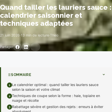
Quand tailler les lauriers sauce :
calendrier saisonnier et
techniques adaptées
21 juin 2026
·
13 min de lecture
·
Theo
Partager
SOMMAIRE
Le calendrier optimal : quand tailler les lauriers sauce
1
selon la saison et votre climat
Techniques de coupe selon la forme : haie, topiaire en
2
nuage et récolte
Rabattage sévère et gestion des rejets : erreurs à éviter
3
absolument